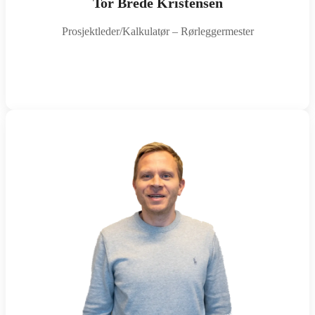
Tor Brede Kristensen
Prosjektleder/Kalkulatør – Rørleggermester
tor@sotraror.no