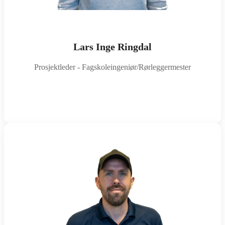
Lars Inge Ringdal
Prosjektleder - Fagskoleingeniør/Rørleggermester
lars@sotraror.no