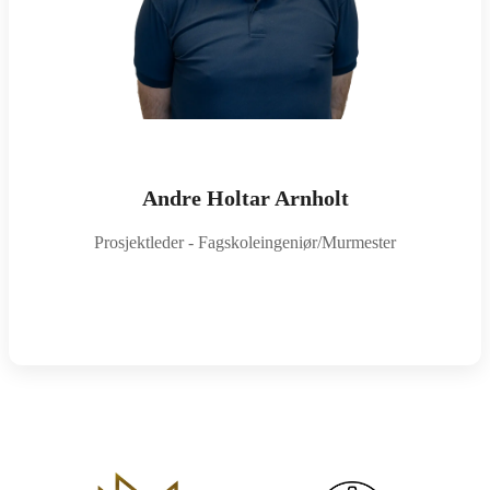
Andre Holtar Arnholt
Prosjektleder - Fagskoleingeniør/Murmester
andre@sotraror.no