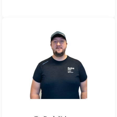
Espen@sotraror.no