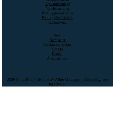
Trykkluftsanlegg
Vannbehandling
BIM og prosjektering
Fett- og oljeutskillere
Rørfornying
Hjem
Kampanjer
Referanseprosjekter
Om Oss
Kontakt
Åpenhetsloven
2026
Sotra Rør © | En del av Allier Grouppen
|
Alle rettigheter
forbeholdt.