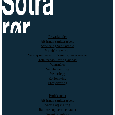
Privatkunder
Alt innen sanitærarbeid
Service og vedlikehold
Vannbåren varme
Varmepumper - luft/vann og væske/vann
Totaltrehabilitering av bad
Vannmåler
Vannbehandling
VA-anlegg
Rørfornying
Prosjektering
Proffkunder
Alt innen sanitærarbeid
Varme og kjøling
Ramme- og serviceavtaler
Sprinkleranlegg